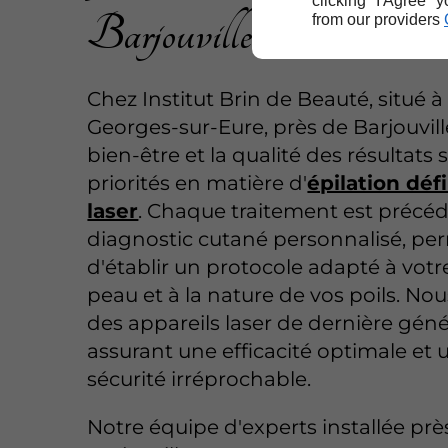
clicking "I Agree" 
Barjouville
from our providers
Chez Institut Brin de Beauté, situé à
Georges-sur-Eure, près de Barjouvill
bien-être et la qualité des résultats
priorités en matière d'
épilation déf
laser
. Chaque traitement est précé
diagnostic cutané personnalisé, pe
d'établir un protocole adapté à votr
peau et à la nature de vos poils. Nou
des appareils laser de dernière géné
assurant une efficacité optimale et 
sécurité irréprochable.
Notre équipe d'experts installée prè