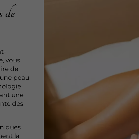
s de
nt-
e, vous
ire de
r une peau
nologie
rant une
ente des
hniques
ment la