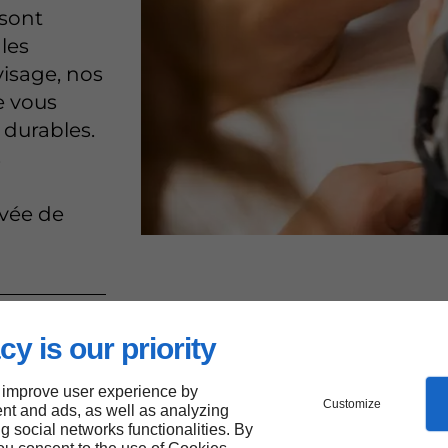
 sont
 les
 visage, nos
e vous
t durables.
s
uvée de
cy is our priority
finitive
 improve user experience by
e
Customize
nt and ads, as well as analyzing
ng social networks functionalities. By