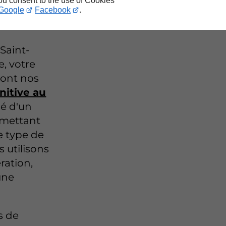
you consent to the use of Cookies
Google
Facebook
.
 Saint-
e, votre
 sont nos
initive au
dé d'un
rmettant
e type de
s utilisons
ration,
une
s de