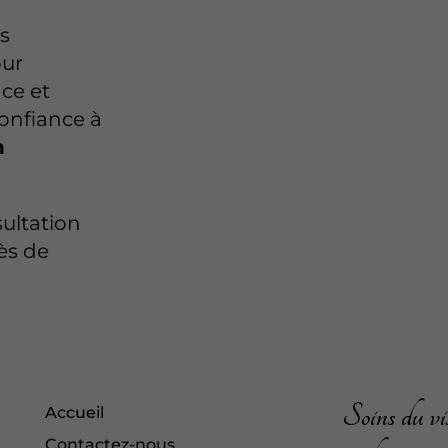
us
our
ce et
confiance à
n
sultation
rès de
Soins du vis
Accueil
Contactez-nous