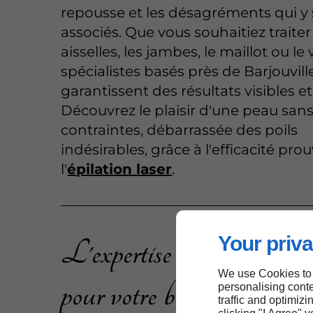
repousse et les désagréments qui y
associés. Que vous souhaitiez traiter
aisselles, les jambes, le maillot ou le
spécialistes basés près de Barjouvill
garantissent des résultats visibles e
Découvrez le plaisir d'une peau san
contraintes, débarrassée des poils
indésirables, grâce à l'efficacité pro
l'
épilation laser
.
Your priva
L'expertise en épilation dé
We use Cookies to
pour votre bien-être près d
personalising conte
traffic and optimizi