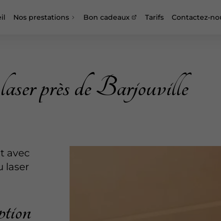
il
Nos prestations
Bon cadeaux
Tarifs
Contactez-no
 laser près de Barjouville
ut avec
u laser
ption